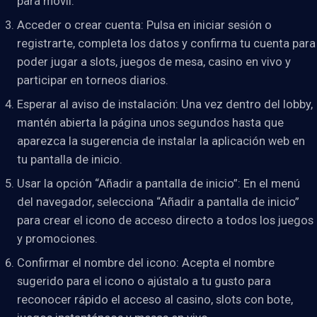
para móvil.
Acceder o crear cuenta: Pulsa en iniciar sesión o
registrarte, completa los datos y confirma tu cuenta para
poder jugar a slots, juegos de mesa, casino en vivo y
participar en torneos diarios.
Esperar al aviso de instalación: Una vez dentro del lobby,
mantén abierta la página unos segundos hasta que
aparezca la sugerencia de instalar la aplicación web en
tu pantalla de inicio.
Usar la opción “Añadir a pantalla de inicio”: En el menú
del navegador, selecciona “Añadir a pantalla de inicio”
para crear el icono de acceso directo a todos los juegos
y promociones.
Confirmar el nombre del icono: Acepta el nombre
sugerido para el icono o ajústalo a tu gusto para
reconocer rápido el acceso al casino, slots con bote,