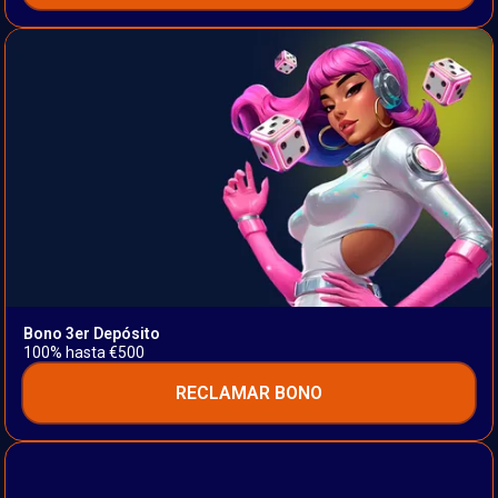
Bono 3er Depósito
100% hasta €500
RECLAMAR BONO