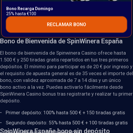
Bono Recarga Domingo
25% hasta €100
RECLAMAR BONO
Bono de Bienvenida de SpinWinera España
El bono de bienvenida de Spinwinera Casino ofrece hasta
1.500 € y 250 tiradas gratis repartidos en tus tres primeros
depósitos. El mínimo para participar es de 20 € por ingreso y
el requisito de apuesta general es de 35 veces el importe del
bono, con validez aproximada de 7 a 14 días y un único
bono activo a la vez. Puedes activarlo fácilmente desde
SpinWinera Casino bonus tras registrarte y realizar tu primer
depósito.
Primer depósito: 100% hasta 500 € + 150 tiradas gratis
Segundo depósito: 55% hasta 500 € + 100 tiradas gratis
SpinWinera España bono sin depósito
Tercer depósito: 100% hasta 500 €