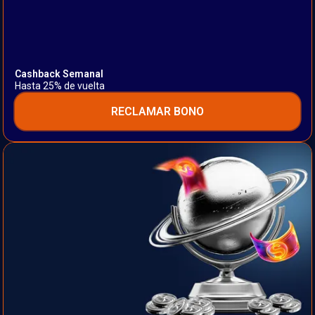
Cashback Semanal
Hasta 25% de vuelta
RECLAMAR BONO