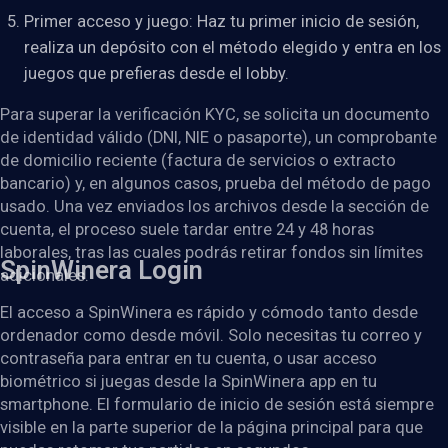
Primer acceso y juego: Haz tu primer inicio de sesión,
realiza un depósito con el método elegido y entra en los
juegos que prefieras desde el lobby.
Para superar la verificación KYC, se solicita un documento
de identidad válido (DNI, NIE o pasaporte), un comprobante
de domicilio reciente (factura de servicios o extracto
bancario) y, en algunos casos, prueba del método de pago
usado. Una vez enviados los archivos desde la sección de
cuenta, el proceso suele tardar entre 24 y 48 horas
laborales, tras las cuales podrás retirar fondos sin límites
SpinWinera Login
adicionales.
El acceso a SpinWinera es rápido y cómodo tanto desde
ordenador como desde móvil. Solo necesitas tu correo y
contraseña para entrar en tu cuenta, o usar acceso
biométrico si juegas desde la SpinWinera app en tu
smartphone. El formulario de inicio de sesión está siempre
visible en la parte superior de la página principal para que