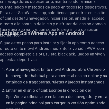
en navegadores de escritorio, manteniendo la misma
cuenta, saldo y métodos de pago en todos los dispositivos.
Para usar SpinWinera app, solo tienes que entrar en el sitio
oficial desde tu navegador, iniciar sesión, añadir el acceso
directo a la pantalla de inicio y disfrutar del casino como si
fuera una app nativa, con soporte para inicio de sesión
Instalar SpinWinera App en Android
biométrico.
Sigue estos pasos para instalar y fijar la app como acceso
directo en tu móvil Android mediante la versión PWA, con
acceso completo a slots, ruleta, blackjack, juegos en vivo y
apuestas deportivas.
Abrir el navegador: En tu móvil Android, abre Chrome o
tu navegador habitual para acceder al casino online y su
catálogo de tragaperras, ruletas y juegos instantáneos.
Entrar en el sitio oficial: Escribe la dirección del
SpinWinera official site en la barra del navegador y entra
en la página principal para cargar la versión optimizada