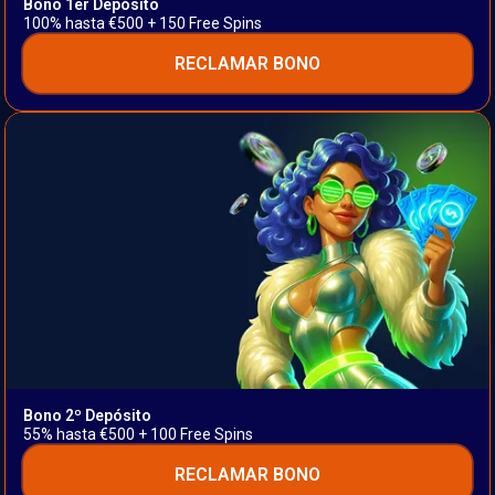
Bono 1er Depósito
100% hasta €500 + 150 Free Spins
RECLAMAR BONO
Bono 2º Depósito
55% hasta €500 + 100 Free Spins
RECLAMAR BONO