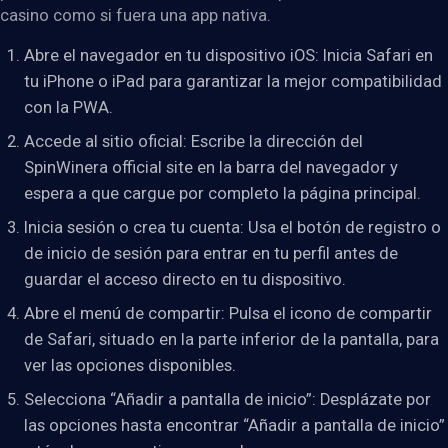
casino como si fuera una app nativa.
Abre el navegador en tu dispositivo iOS: Inicia Safari en
tu iPhone o iPad para garantizar la mejor compatibilidad
con la PWA.
Accede al sitio oficial: Escribe la dirección del
SpinWinera official site en la barra del navegador y
espera a que cargue por completo la página principal.
Inicia sesión o crea tu cuenta: Usa el botón de registro o
de inicio de sesión para entrar en tu perfil antes de
guardar el acceso directo en tu dispositivo.
Abre el menú de compartir: Pulsa el icono de compartir
de Safari, situado en la parte inferior de la pantalla, para
ver las opciones disponibles.
Selecciona “Añadir a pantalla de inicio”: Desplázate por
las opciones hasta encontrar “Añadir a pantalla de inicio”