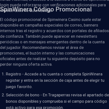
login puede reforzarse con verificaciones adicionales para
SpinWinera Código Promocional
impedir usos no autorizados.
El código promocional de Spinwinera Casino suele estar
disponible en campañas especiales de correo, banners
internos tras el registro y acuerdos con portales de afiliados
de confianza. También puede aparecer en newsletters
periódicas o en mensajes emergentes dentro de la cuenta
del jugador. Recomendamos revisar el área de
promociones, el buzón interno y las comunicaciones
oficiales antes de realizar tu siguiente depósito para no
perder ninguna oferta activa.
Registro - Accede a tu cuenta o completa SpinWinera
register y entra en la sección de caja antes de elegir tu
juego favorito.
Selección de bono - En Tragaperras revisa el apartado de
bonos disponibles y comprueba si el campo para código
está activo para esa promoción.