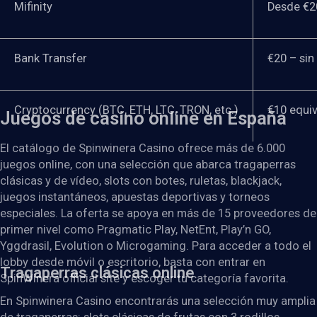
Mifinity
Desde €2
Bank Transfer
€20 – sin
Cryptocurrency (BTC, ETH, LTC, TRON, etc.)
€10 equiv
Juegos de casino online en España
El catálogo de Spinwinera Casino ofrece más de 6.000
juegos online, con una selección que abarca tragaperras
clásicas y de vídeo, slots con botes, ruletas, blackjack,
juegos instantáneos, apuestas deportivas y torneos
especiales. La oferta se apoya en más de 15 proveedores de
primer nivel como Pragmatic Play, NetEnt, Play’n GO,
Yggdrasil, Evolution o Microgaming. Para acceder a todo el
lobby desde móvil o escritorio, basta con entrar en
Tragaperras clásicas online
SpinWinera official site y escoger tu categoría favorita.
En Spinwinera Casino encontrarás una selección muy amplia