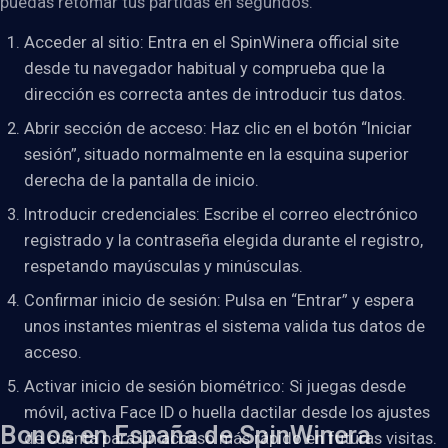
puedas retomar tus partidas en segundos.
Acceder al sitio: Entra en el SpinWinera official site
desde tu navegador habitual y comprueba que la
dirección es correcta antes de introducir tus datos.
Abrir sección de acceso: Haz clic en el botón “Iniciar
sesión”, situado normalmente en la esquina superior
derecha de la pantalla de inicio.
Introducir credenciales: Escribe el correo electrónico
registrado y la contraseña elegida durante el registro,
respetando mayúsculas y minúsculas.
Confirmar inicio de sesión: Pulsa en “Entrar” y espera
unos instantes mientras el sistema valida tus datos de
acceso.
Activar inicio de sesión biométrico: Si juegas desde
móvil, activa Face ID o huella dactilar desde los ajustes
Bonos en España de SpinWinera
de cuenta para un acceso más rápido en futuras visitas.