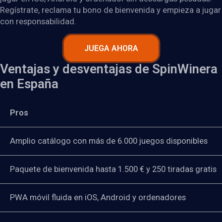
Regístrate, reclama tu bono de bienvenida y empieza a jugar
con responsabilidad.
JUEGA AHORA
Ventajas y desventajas de SpinWinera
en España
Pros
Amplio catálogo con más de 6.000 juegos disponibles
Paquete de bienvenida hasta 1.500 € y 250 tiradas gratis
PWA móvil fluida en iOS, Android y ordenadores